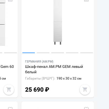
ГЕРМАНИЯ (AM.PM)
 Gem 60
Шкаф-пенал AM.PM GEM левый
белый
5 см
Габариты (В*Ш*Г):
190 x 30 x 32 см
25 690
₽