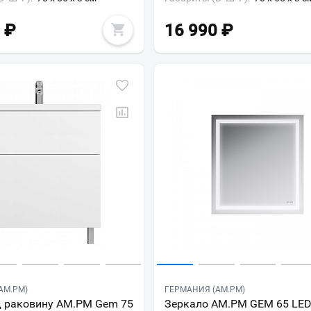
₽
16 990
₽
AM.PM)
ГЕРМАНИЯ (AM.PM)
д раковину AM.PM Gem 75
Зеркало AM.PM GEM 65 LE