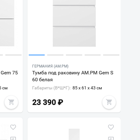
ГЕРМАНИЯ (AM.PM)
 Gem 75
Тумба под раковину AM.PM Gem S
60 белая
5 см
Габариты (В*Ш*Г):
85 x 61 x 43 см
23 390
₽