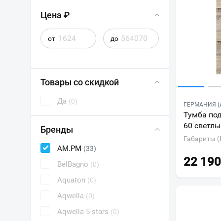
Цена ₽
от
до
Товары со скидкой
Да
(0)
ГЕРМАНИЯ (
Тумба по
60 светлы
Бренды
Габариты (
AM.PM
(33)
22 190
BelBagno
(0)
Aquaton
(0)
Aqwella
(0)
Aqwella 5 stars
(0)