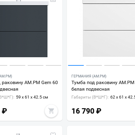
AM.PM)
ГЕРМАНИЯ (AM.PM)
д раковину AM.PM Gem 60
Тумба под раковину AM.PM
одвесная
белая подвесная
В*Ш*Г):
59 x 61 x 42.5 см
Габариты (В*Ш*Г):
62 x 61 x 42.
₽
16 790
₽