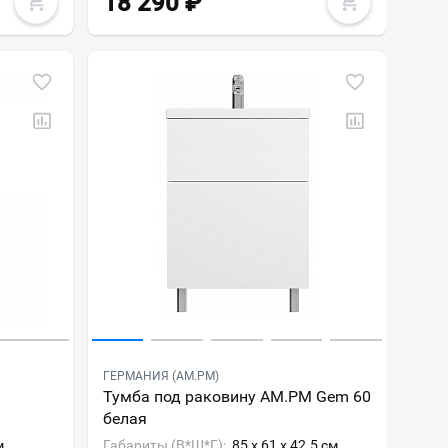
18 290
₽
ГЕРМАНИЯ (AM.PM)
D
Тумба под раковину AM.PM Gem 60
белая
м
Габариты (В*Ш*Г):
85 x 61 x 42.5 см