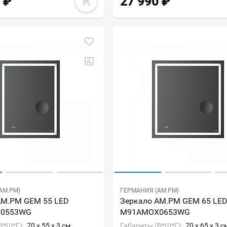
₽
27 990
₽
Всё верно
Сменить город
Москва
Мурманск
AM.PM)
ГЕРМАНИЯ (AM.PM)
AM.PM GEM 55 LED
Зеркало AM.PM GEM 65 LE
0553WG
M91AMOX0653WG
В*Ш*Г):
70 x 55 x 3 см
Габариты (В*Ш*Г):
70 x 65 x 3 с