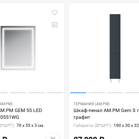
AM.PM)
ГЕРМАНИЯ (AM.PM)
AM.PM GEM 55 LED
Шкаф-пенал AM.PM Gem S 
0551WG
графит
В*Ш*Г):
70 x 55 x 3 см
Габариты (В*Ш*Г):
190 x 30 x 3
Ваш город
?