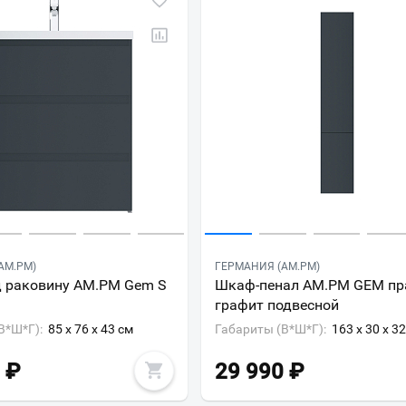
AM.PM)
ГЕРМАНИЯ (AM.PM)
д раковину AM.PM Gem S
Шкаф-пенал AM.PM GEM п
графит подвесной
В*Ш*Г):
85 x 76 x 43 см
Габариты (В*Ш*Г):
163 x 30 x 3
₽
29 990
₽