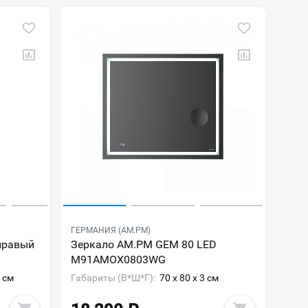
ГЕРМАНИЯ (AM.PM)
правый
Зеркало AM.PM GEM 80 LED
M91AMOX0803WG
2 см
Габариты (В*Ш*Г):
70 x 80 x 3 см