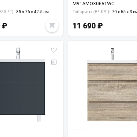
M91AMOX0651WG
В*Ш*Г):
85 x 76 x 42.5 см
Габариты (В*Ш*Г):
70 x 65 x 3 с
₽
11 690
₽