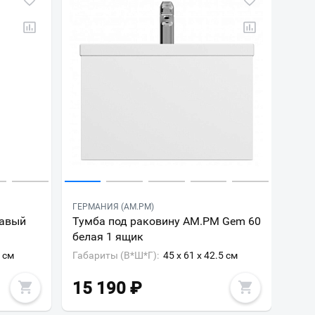
ГЕРМАНИЯ (AM.PM)
равый
Тумба под раковину AM.PM Gem 60
белая 1 ящик
2 см
Габариты (В*Ш*Г):
45 x 61 x 42.5 см
15 190
₽