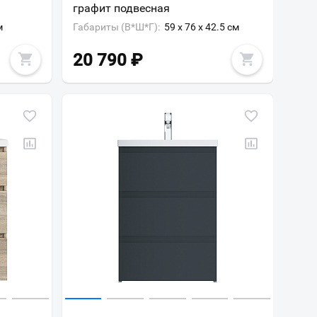
графит подвесная
м
Габариты (В*Ш*Г):
59 x 76 x 42.5 см
20 790
₽