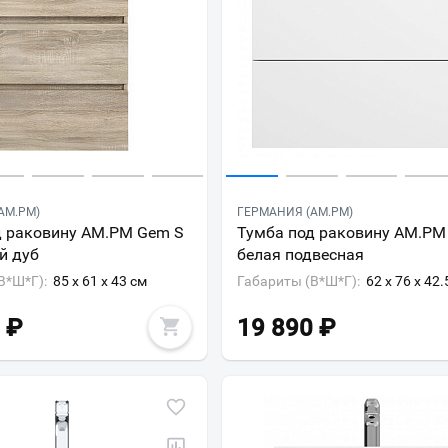
AM.PM)
ГЕРМАНИЯ (AM.PM)
д раковину AM.PM Gem S
Тумба под раковину AM.PM
й дуб
белая подвесная
В*Ш*Г):
85 x 61 x 43 см
Габариты (В*Ш*Г):
62 x 76 x 42.
₽
19 890
₽