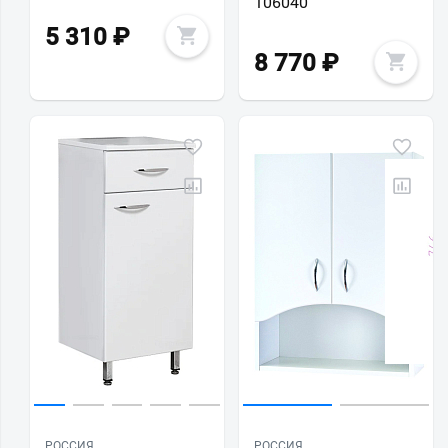
106040
5 310
₽
8 770
₽
РОССИЯ
РОССИЯ