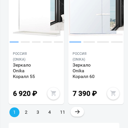
РОССИЯ
РОССИЯ
(ONIKA)
(ONIKA)
Зеркало
Зеркало
Onika
Onika
Коралл 55
Коралл 60
6 920
₽
7 390
₽
→
1
2
3
4
11