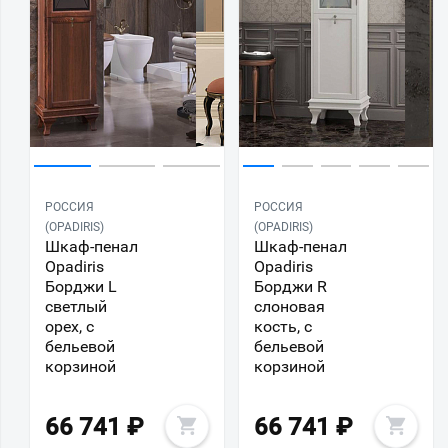
РОССИЯ
РОССИЯ
(OPADIRIS)
(OPADIRIS)
Шкаф-пенал
Шкаф-пенал
Opadiris
Opadiris
Борджи L
Борджи R
светлый
слоновая
орех, с
кость, с
бельевой
бельевой
корзиной
корзиной
66 741
₽
66 741
₽