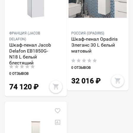
ФРАНЦИЯ (JACOB
РОССИЯ (OPADIRIS)
Шкаф-пенал Opadiris
DELAFON)
Шкаф-пенал Jacob
Элеганс 30 L белый
Delafon EB1850G-
матовый
N18 L белый
блестящий
0 ОТЗЫВОВ
0 ОТЗЫВОВ
32 016
₽
74 120
₽