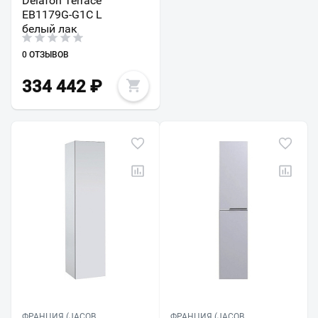
Delafon Terrace
EB1179G-G1C L
белый лак
0 ОТЗЫВОВ
334 442
₽
ФРАНЦИЯ (JACOB
ФРАНЦИЯ (JACOB