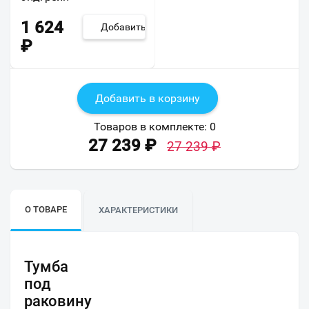
1 624
Добавить
₽
Добавить в корзину
Товаров в комплекте:
0
27 239
₽
27 239
₽
О ТОВАРЕ
ХАРАКТЕРИСТИКИ
Тумба
под
раковину