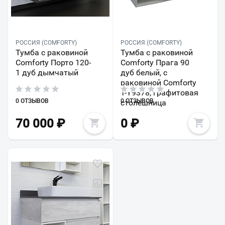
РОССИЯ (COMFORTY)
РОССИЯ (COMFORTY)
Тумба с раковиной
Тумба с раковиной
Comforty Порто 120-
Comforty Прага 90
1 дуб дымчатый
дуб белый, с
раковиной Comforty
T-Y9378, графитовая
0 ОТЗЫВОВ
0 ОТЗЫВОВ
столешница
70 000
₽
0
₽