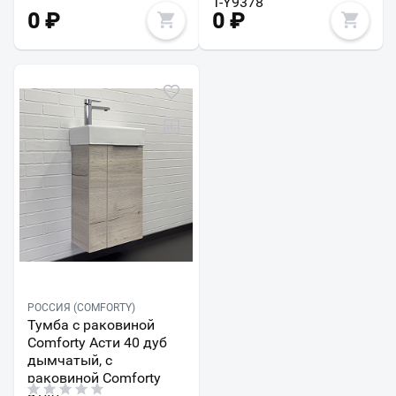
T-Y9378
0
₽
0
₽
РОССИЯ (COMFORTY)
Тумба с раковиной
Comforty Асти 40 дуб
дымчатый, с
раковиной Comforty
9140