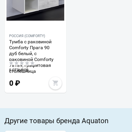
РОССИЯ (COMFORTY)
Тумба с раковиной
Comforty Прага 90
дуб белый, с
раковиной Comforty
78189, графитовая
0 ОТЗЫВОВ
столешница
0
₽
Другие товары бренда Aquaton