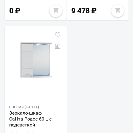
0
₽
9 478
₽
РОССИЯ (САНТА)
Зеркало-шкаф
СаНта Родос 60 L с
подсветкой