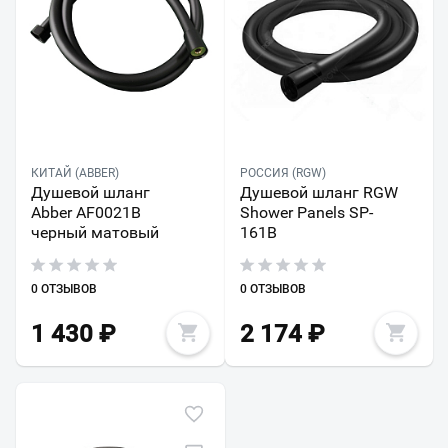
КИТАЙ (ABBER)
РОССИЯ (RGW)
Душевой шланг
Душевой шланг RGW
Abber AF0021B
Shower Panels SP-
черный матовый
161B
0 ОТЗЫВОВ
0 ОТЗЫВОВ
1 430
₽
2 174
₽