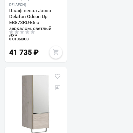
DELAFON)
Шкаф-пенал Jacob
Delafon Odeon Up
EB873RU-E5 с
зеркалом, светлый
дуб
0 ОТЗЫВОВ
41 735
₽