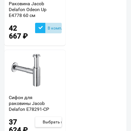
Раковина Jacob
Delafon Odeon Up
E4778 60 см
42
В комплекте
667
₽
Сифон для
раковины Jacob
Delafon E78291-CP
37
Выбрать из 2
624
₽