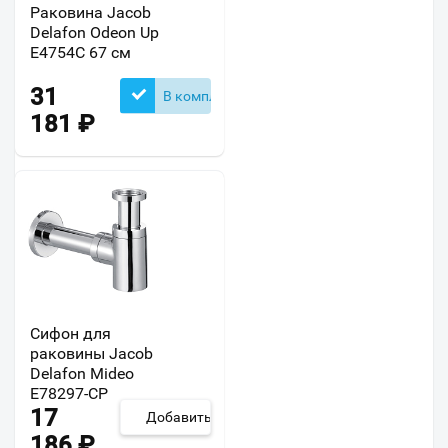
Раковина Jacob
Delafon Odeon Up
E4754C 67 см
31
В комплекте
181
₽
Сифон для
раковины Jacob
Delafon Mideo
E78297-CP
17
Добавить
186
₽