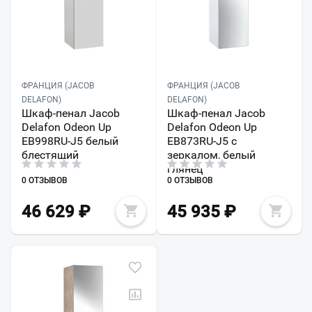
ФРАНЦИЯ (JACOB
ФРАНЦИЯ (JACOB
DELAFON)
DELAFON)
Шкаф-пенал Jacob
Шкаф-пенал Jacob
Delafon Odeon Up
Delafon Odeon Up
EB998RU-J5 белый
EB873RU-J5 с
блестящий
зеркалом, белый
глянец
0 ОТЗЫВОВ
0 ОТЗЫВОВ
46 629
₽
45 935
₽