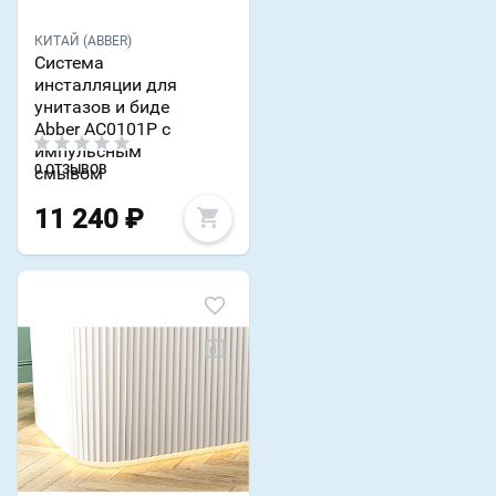
КИТАЙ (ABBER)
Система
инсталляции для
унитазов и биде
Abber AC0101P с
импульсным
0 ОТЗЫВОВ
смывом
11 240
₽