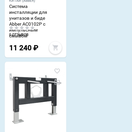
КИТАЙ (ABBER)
Система
инсталляции для
унитазов и биде
Abber AC0102P с
импульсным
0 ОТЗЫВОВ
смывом
11 240
₽