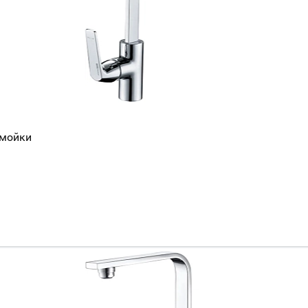
Всё верно
Сменить город
Москва
Мурманск
 мойки