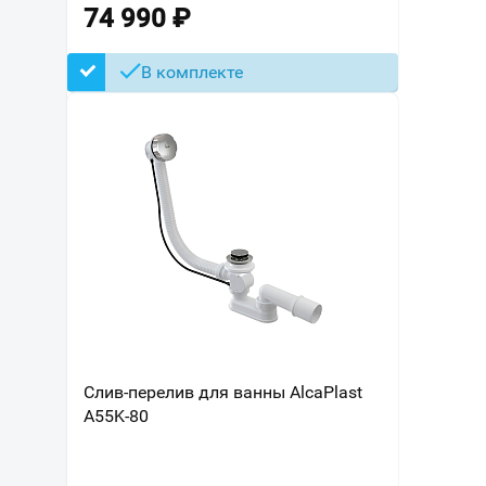
74 990
₽
В комплекте
Слив-перелив для ванны AlcaPlast
A55K-80