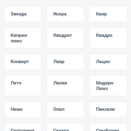
Звезда
Искра
Каир
Каприз-
Квадрат
Квадро
люкс
Конверт
Лавр
Лацио
Лето
Лилия
Модерн
Люкс
Немо
Опал
Пиксели
Санторини
Сахара
Симфония