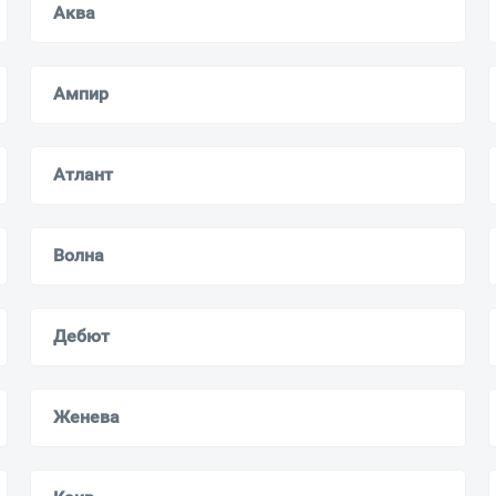
Аква
Всё верно
Сменить город
Москва
Ампир
Мурманск
Атлант
Волна
Дебют
Женева