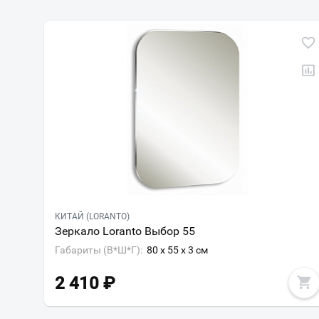
КИТАЙ (LORANTO)
Зеркало Loranto Выбор 55
Габариты (В*Ш*Г):
80 x 55 x 3 см
2 410
₽