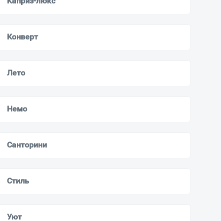
Каприз-люкс
Конверт
Лето
Немо
Санторини
Стиль
Уют