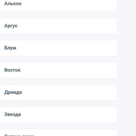
Алькон
Аргус
Блум
Восток
Дриада
Звезда