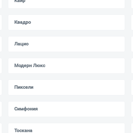
Каир
Квадро
Лацио
Модерн Люкс
Пиксели
Симфония
Тоскана