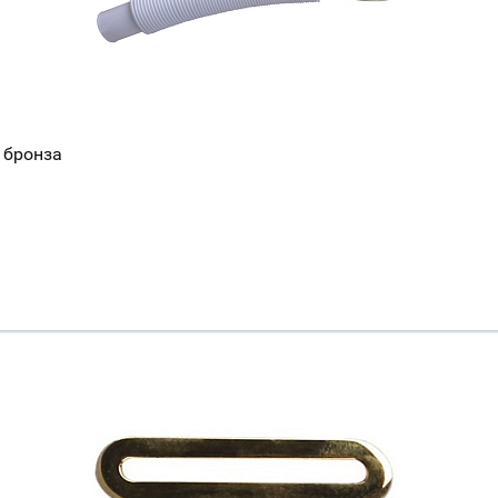
Всё верно
Сменить город
Москва
Мурманск
 бронза