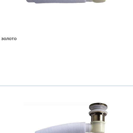
 золото
Ваш город
?