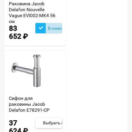
Раковина Jacob
Delafon Nouvelle
Vague EVI002-MK4 56
см
83
В комплекте
652
₽
Сифон для
раковины Jacob
Delafon E78291-CP
37
Выбрать из 2
624
₽