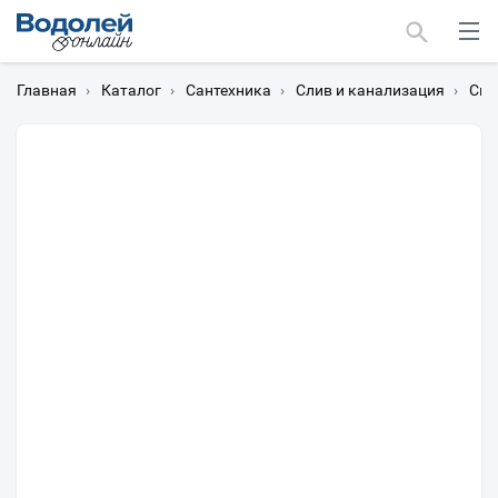
Главная
›
Каталог
›
Сантехника
›
Слив и канализация
›
Си
Москва
Мурманск