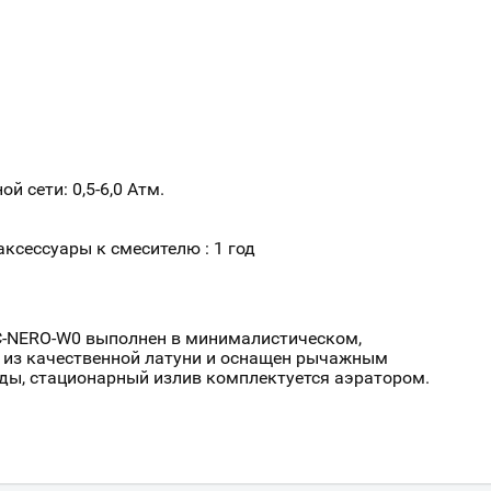
Всё верно
Сменить город
Москва
Мурманск
 сети: 0,5-6,0 Атм.
аксессуары к смесителю : 1 год
C-NERO-W0 выполнен в минималистическом,
н из качественной латуни и оснащен рычажным
оды, стационарный излив комплектуется аэратором.