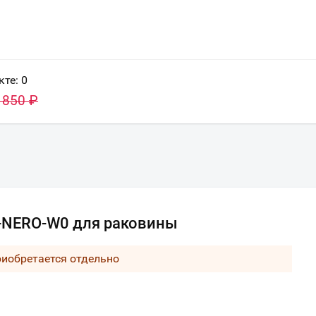
кте:
0
 850
₽
-NERO-W0 для раковины
риобретается отдельно
Ваш город
?