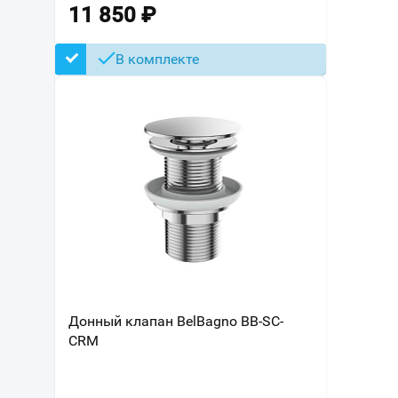
11 850
₽
В комплекте
Донный клапан BelBagno BB-SC-
CRM