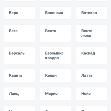
Берн
Валенсия
Ватикан
Вега
Вента
Вента
люкс
Версаль
Евромикс
Каскад
квадро
Квинта
Кельн
Латтэ
Линц
Марио
Нойс