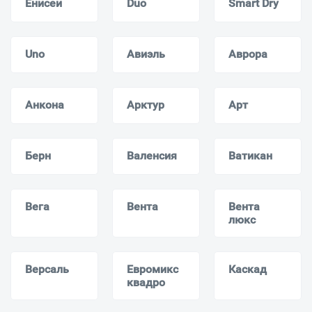
Енисей
Duo
Smart Dry
Uno
Авиэль
Аврора
Анкона
Арктур
Арт
Берн
Валенсия
Ватикан
Вега
Вента
Вента
люкс
Версаль
Евромикс
Каскад
квадро