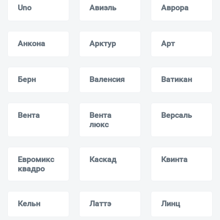
Uno
Авиэль
Аврора
Анкона
Арктур
Арт
Берн
Валенсия
Ватикан
Вента
Вента
Версаль
люкс
Евромикс
Каскад
Квинта
квадро
Кельн
Латтэ
Линц