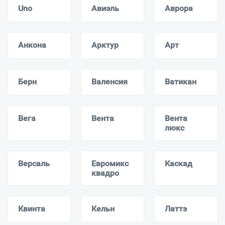
Uno
Авиэль
Аврора
Анкона
Арктур
Арт
Берн
Валенсия
Ватикан
Вега
Вента
Вента
люкс
Версаль
Евромикс
Каскад
квадро
Квинта
Кельн
Латтэ