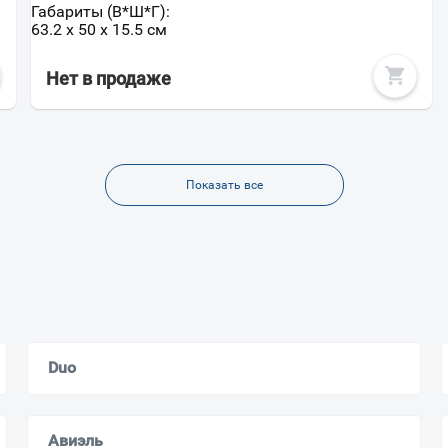
Габариты (В*Ш*Г):
63.2 x 50 x 15.5 см
Нет в продаже
Показать все
Ваш город
?
Duo
Всё верно
Сменить город
Москва
Авиэль