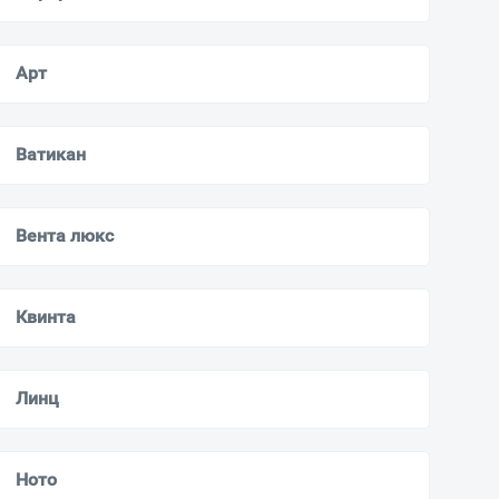
Арт
Ватикан
Вента люкс
Квинта
Линц
Ното