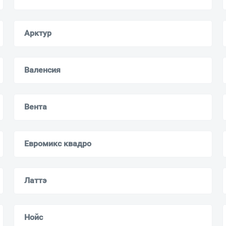
Мурманск
Арктур
Валенсия
Вента
Евромикс квадро
Латтэ
Нойс