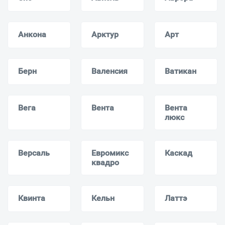
Анкона
Арктур
Арт
Берн
Валенсия
Ватикан
Вега
Вента
Вента
люкс
Версаль
Евромикс
Каскад
квадро
Квинта
Кельн
Латтэ