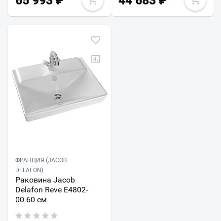
65 993
₽
44 683
₽
ФРАНЦИЯ (JACOB
DELAFON)
Раковина Jacob
Delafon Reve E4802-
00 60 см