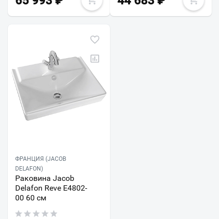
65 993
₽
44 683
₽
ФРАНЦИЯ (JACOB
DELAFON)
Раковина Jacob
Delafon Reve E4802-
00 60 см