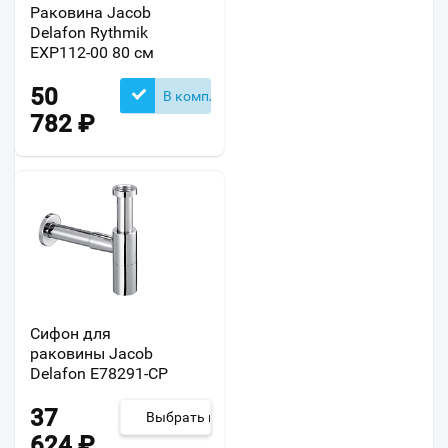
Раковина Jacob
Delafon Rythmik
EXP112-00 80 см
50
В комплекте
782
₽
Сифон для
раковины Jacob
Delafon E78291-CP
37
Выбрать из 2
624
₽