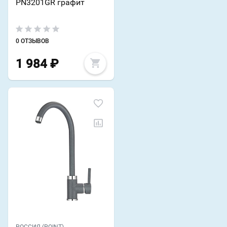
PN3201GR графит
0 ОТЗЫВОВ
1 984
₽