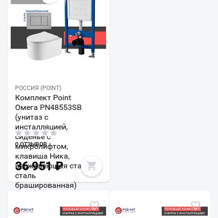
РОССИЯ (POINT)
Комплект Point
Омега PN48553SB
(унитаз с
инсталляцией,
сиденье с
0 ОТЗЫВОВ
микролифтом,
клавиша Ника,
36 951
₽
нержавеющая сталь,
сталь
брашированная)