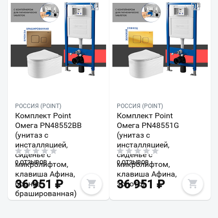
РОССИЯ (POINT)
РОССИЯ (POINT)
Комплект Point
Комплект Point
Омега PN48552BB
Омега PN48551G
(унитаз с
(унитаз с
инсталляцией,
инсталляцией,
сиденье с
сиденье с
0 ОТЗЫВОВ
0 ОТЗЫВОВ
микролифтом,
микролифтом,
клавиша Афина,
клавиша Афина,
36 951
₽
36 951
₽
бронза
золото)
брашированная)