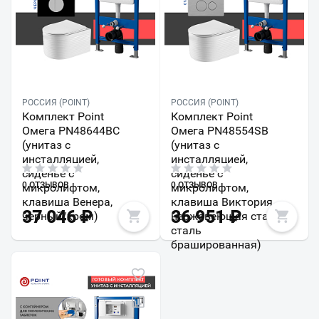
РОССИЯ (POINT)
РОССИЯ (POINT)
Комплект Point
Комплект Point
Омега PN48644BC
Омега PN48554SB
(унитаз с
(унитаз с
инсталляцией,
инсталляцией,
сиденье с
сиденье с
0 ОТЗЫВОВ
0 ОТЗЫВОВ
микролифтом,
микролифтом,
клавиша Венера,
клавиша Виктория,
37 046
₽
36 951
₽
черный/хром)
нержавеющая сталь,
сталь
брашированная)