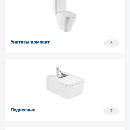
Унитазы-компакт
6
Подвесные
7