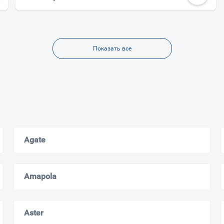
Показать все
Agate
Amapola
Aster
Ваш город
?