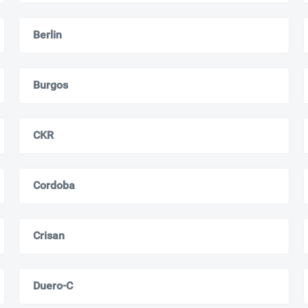
Всё верно
Сменить город
Berlin
Москва
Мурманск
Burgos
CKR
Cordoba
Crisan
Duero-C