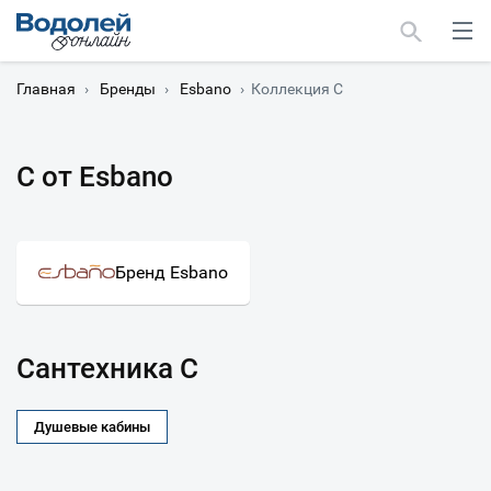
Главная
›
Бренды
›
Esbano
›
Коллекция C
C от Esbano
Москва
Мурманск
Бренд Esbano
Сантехника C
Душевые кабины