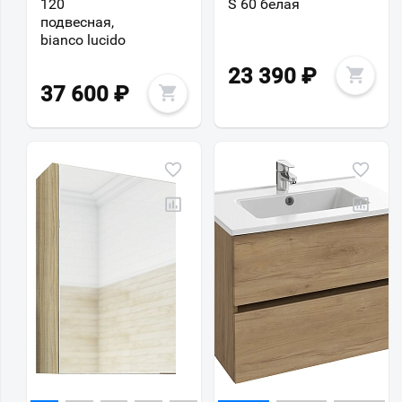
120
S 60 белая
подвесная,
bianco lucido
23 390
₽
37 600
₽