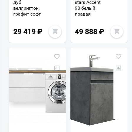
дуб
stars Accent
веллингтон,
90 белый
графит софт
правая
29 419
₽
49 888
₽