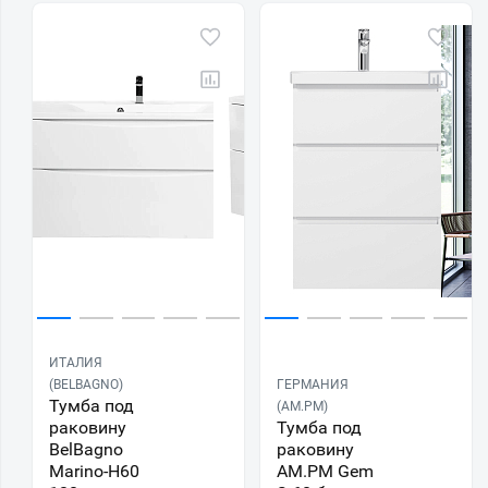
ИТАЛИЯ
(BELBAGNO)
ГЕРМАНИЯ
Тумба под
(AM.PM)
раковину
Тумба под
BelBagno
раковину
Marino-H60
AM.PM Gem