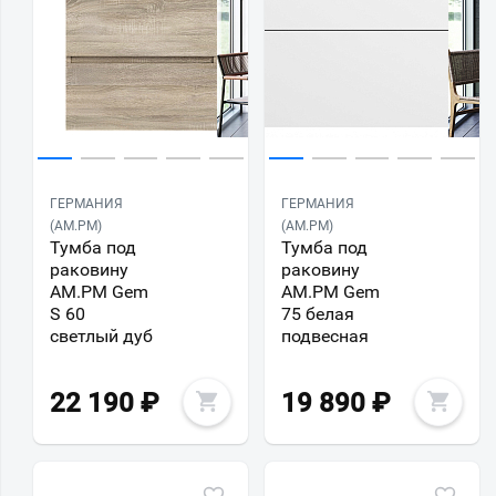
ГЕРМАНИЯ
ГЕРМАНИЯ
(AM.PM)
(AM.PM)
Тумба под
Тумба под
раковину
раковину
AM.PM Gem
AM.PM Gem
S 60
75 белая
светлый дуб
подвесная
22 190
₽
19 890
₽