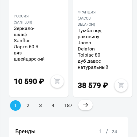
ФРАНЦИЯ
РОССИЯ
(JACOB
(SANFLOR)
DELAFON)
Зеркало-
Тумба под
шкаф
раковину
Sanflor
Jacob
Ларго 60 R
Delafon
вяз
Tolbiac 80
швейцарский
дуб давос
натуральный
10 590
₽
38 579
₽
→
1
2
3
4
187
Бренды
1
/
24