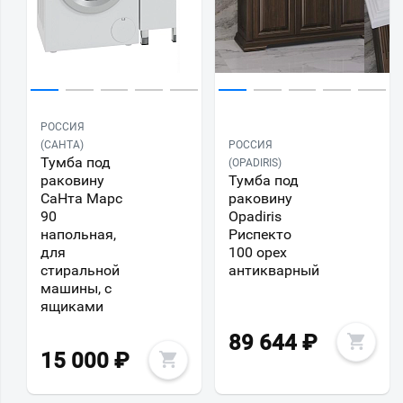
РОССИЯ
(САНТА)
РОССИЯ
Тумба под
(OPADIRIS)
раковину
Тумба под
СаНта Марс
раковину
90
Opadiris
напольная,
Риспекто
для
100 орех
стиральной
антикварный
машины, с
ящиками
89 644
₽
15 000
₽