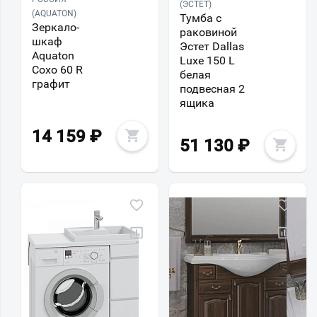
(ЭСТЕТ)
(AQUATON)
Тумба с
Зеркало-
раковиной
шкаф
Эстет Dallas
Aquaton
Luxe 150 L
Сохо 60 R
белая
графит
подвесная 2
ящика
14 159
₽
51 130
₽