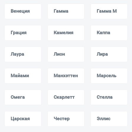
Венеция
Гамма
Гамма M
Грация
Камелия
Каппа
Лаура
Лион
Лира
Майами
Манхэттен
Марсель
Омега
Скарлетт
Стелла
Царская
Честер
Эллис