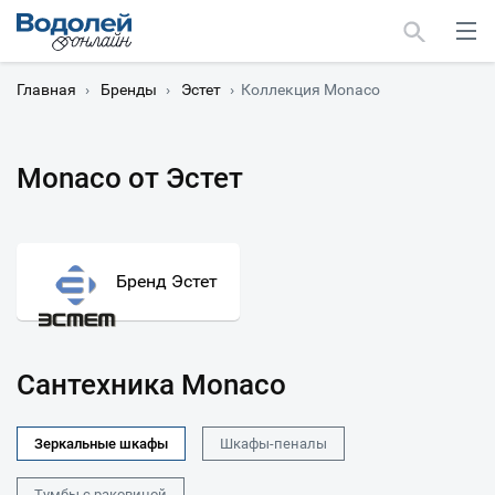
Главная
›
Бренды
›
Эстет
›
Коллекция Monaсo
Monaсo от Эстет
Москва
Мурманск
Бренд Эстет
Сантехника Monaсo
Зеркальные шкафы
Шкафы-пеналы
Тумбы с раковиной