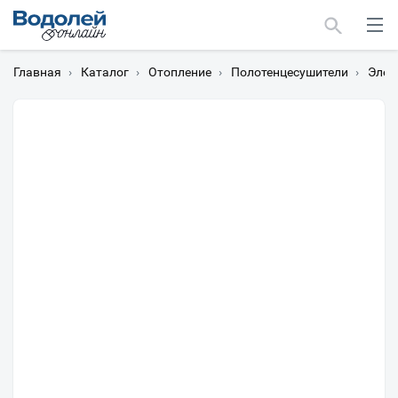
Главная
›
Каталог
›
Отопление
›
Полотенцесушители
›
Элек
Москва
Мурманск