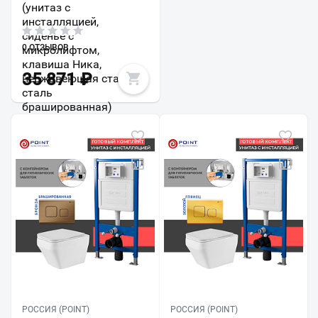
(унитаз с
инсталляцией,
сиденье с
0 ОТЗЫВОВ
микролифтом,
клавиша Ника,
35 871
₽
нержавеющая сталь,
сталь
брашированная)
РОССИЯ (POINT)
РОССИЯ (POINT)