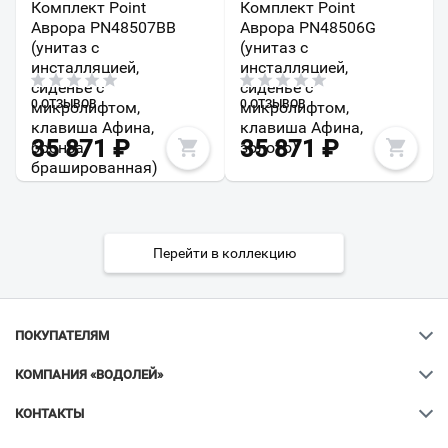
Комплект Point
Комплект Point
Аврора PN48507BB
Аврора PN48506G
(унитаз с
(унитаз с
инсталляцией,
инсталляцией,
сиденье с
сиденье с
0 ОТЗЫВОВ
0 ОТЗЫВОВ
микролифтом,
микролифтом,
клавиша Афина,
клавиша Афина,
35 871
₽
35 871
₽
бронза
золото)
брашированная)
Перейти в коллекцию
ПОКУПАТЕЛЯМ
КОМПАНИЯ «ВОДОЛЕЙ»
КОНТАКТЫ
Ваш город
?