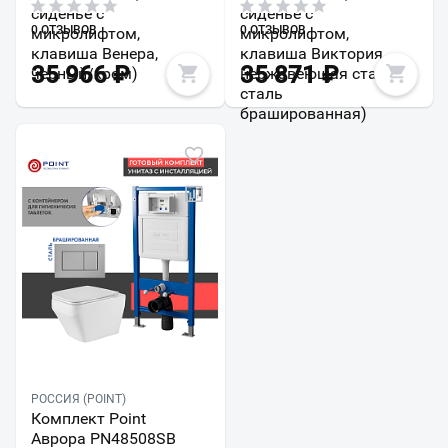
сиденье с
сиденье с
0 ОТЗЫВОВ
0 ОТЗЫВОВ
микролифтом,
микролифтом,
клавиша Венера,
клавиша Виктория,
35 966
₽
35 871
₽
черный/хром)
нержавеющая сталь,
сталь
брашированная)
РОССИЯ (POINT)
Комплект Point
Аврора PN48508SB