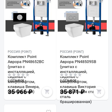
РОССИЯ (POINT)
РОССИЯ (POINT)
Комплект Point
Комплект Point
Аврора PN48652BC
Аврора PN48509SB
(унитаз с
(унитаз с
инсталляцией,
инсталляцией,
сиденье с
сиденье с
0 ОТЗЫВОВ
0 ОТЗЫВОВ
микролифтом,
микролифтом,
клавиша Венера,
клавиша Виктория,
35 966
₽
35 871
₽
черный/хром)
нержавеющая сталь,
сталь
брашированная)