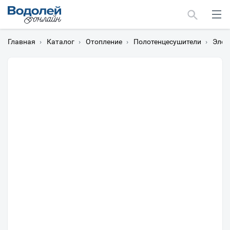
Главная
›
Каталог
›
Отопление
›
Полотенцесушители
›
Элек
Москва
Мурманск