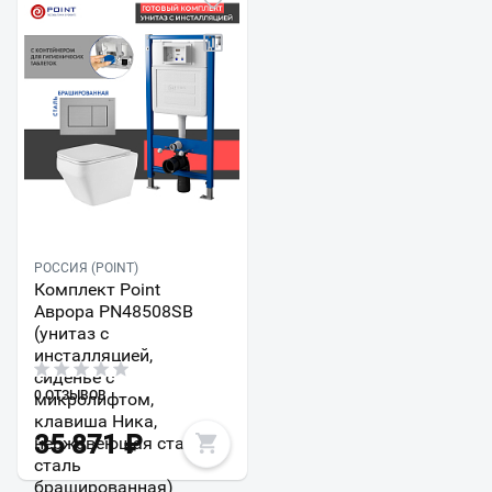
РОССИЯ (POINT)
Комплект Point
Аврора PN48508SB
(унитаз с
инсталляцией,
сиденье с
0 ОТЗЫВОВ
микролифтом,
клавиша Ника,
35 871
₽
нержавеющая сталь,
сталь
брашированная)