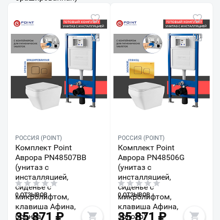
РОССИЯ (POINT)
РОССИЯ (POINT)
Комплект Point
Комплект Point
Аврора PN48507BB
Аврора PN48506G
(унитаз с
(унитаз с
инсталляцией,
инсталляцией,
сиденье с
сиденье с
0 ОТЗЫВОВ
0 ОТЗЫВОВ
микролифтом,
микролифтом,
клавиша Афина,
клавиша Афина,
35 871
₽
35 871
₽
бронза
золото)