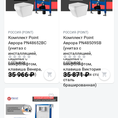
РОССИЯ (POINT)
РОССИЯ (POINT)
Комплект Point
Комплект Point
Аврора PN48652BC
Аврора PN48509SB
(унитаз с
(унитаз с
инсталляцией,
инсталляцией,
сиденье с
сиденье с
0 ОТЗЫВОВ
0 ОТЗЫВОВ
микролифтом,
микролифтом,
клавиша Венера,
клавиша Виктория,
35 966
₽
35 871
₽
черный/хром)
нержавеющая сталь,
сталь
брашированная)