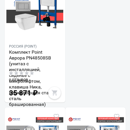
РОССИЯ (POINT)
Комплект Point
Аврора PN48508SB
(унитаз с
инсталляцией,
сиденье с
0 ОТЗЫВОВ
микролифтом,
клавиша Ника,
35 871
₽
нержавеющая сталь,
сталь
брашированная)