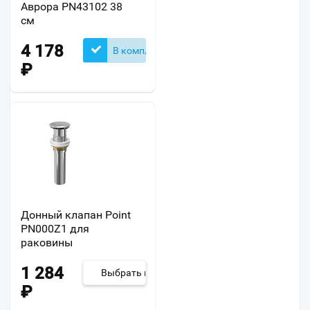
Аврора PN43102 38
см
4 178
В комплекте
₽
Донный клапан Point
PN000Z1 для
раковины
1 284
Выбрать из 4
₽