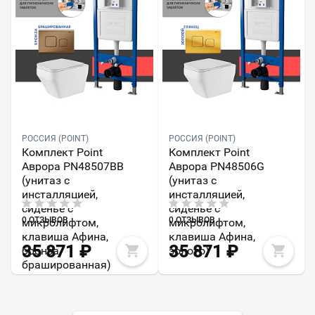
РОССИЯ (POINT)
РОССИЯ (POINT)
Комплект Point
Комплект Point
Аврора PN48507BB
Аврора PN48506G
(унитаз с
(унитаз с
инсталляцией,
инсталляцией,
сиденье с
сиденье с
0 ОТЗЫВОВ
0 ОТЗЫВОВ
микролифтом,
микролифтом,
клавиша Афина,
клавиша Афина,
35 871
₽
35 871
₽
бронза
золото)
брашированная)