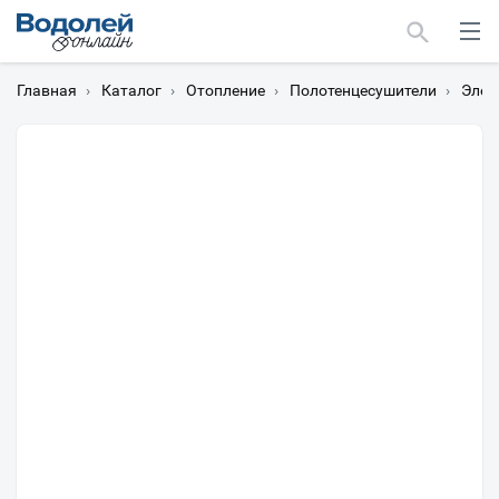
Главная
›
Каталог
›
Отопление
›
Полотенцесушители
›
Элек
Москва
Мурманск