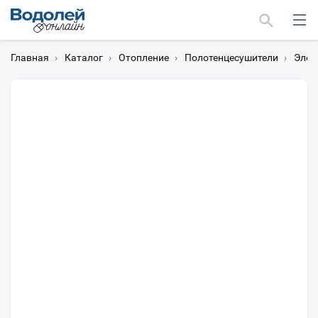
Главная
›
Каталог
›
Отопление
›
Полотенцесушители
›
Элек
Москва
Мурманск